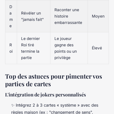
D
Raconter une
a
Révéler un
histoire
Moyen
m
"jamais fait"
embarrassante
e
Le dernier
Le joueur
R
Roi tiré
gagne des
Élevé
oi
termine la
points ou un
partie
privilège
Top des astuces pour pimenter vos
parties de cartes
L'intégration de jokers personnalisés
✨ Intégrez 2 à 3 cartes « système » avec des
règles maison (ex : "changement de sens",