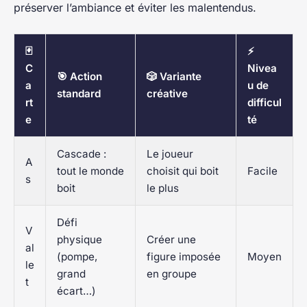
préserver l’ambiance et éviter les malentendus.
🃏
⚡
C
Nivea
🎯 Action
🎲 Variante
a
u de
standard
créative
rt
difficul
e
té
Cascade :
Le joueur
A
tout le monde
choisit qui boit
Facile
s
boit
le plus
Défi
V
physique
Créer une
al
(pompe,
figure imposée
Moyen
le
grand
en groupe
t
écart…)