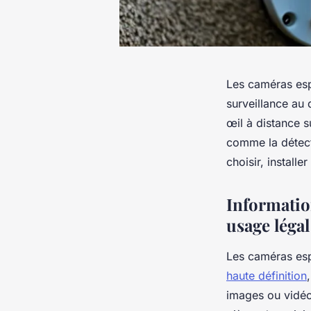
Les caméras esp
surveillance au
œil à distance s
comme la détect
choisir, installer
Information
usage légal
Les caméras esp
haute définition
images ou vidéo