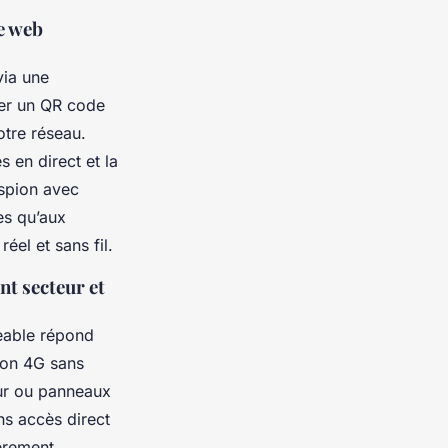
e web
via une
ner un QR code
otre réseau.
s en direct et la
espion avec
es qu’aux
éel et sans fil.
nt secteur et
geable répond
pion 4G sans
ur ou panneaux
ns accès direct
ièrement