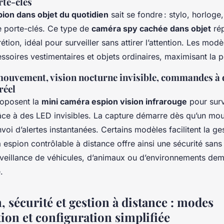
rte-clés
ion dans objet du quotidien
sait se fondre : stylo, horloge
e porte-clés. Ce type de
caméra spy cachée dans objet
ré
étion, idéal pour surveiller sans attirer l’attention. Les modè
ssoires vestimentaires et objets ordinaires, maximisant la 
mouvement, vision nocturne invisible, commandes à d
réel
roposent la
mini caméra espion vision infrarouge
pour surv
âce à des LED invisibles. La capture démarre dès qu’un mo
voi d’alertes instantanées. Certains modèles facilitent la ges
espion contrôlable à distance offre ainsi une sécurité sans 
rveillance de véhicules, d’animaux ou d’environnements de
.
n, sécurité et gestion à distance : modes
ion et configuration simplifiée