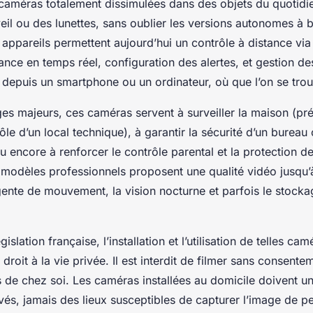
 caméras totalement dissimulées dans des objets du quoti
eil ou des lunettes, sans oublier les versions autonomes à b
 appareils permettent aujourd’hui un contrôle à distance via
lance en temps réel, configuration des alertes, et gestion de
 depuis un smartphone ou un ordinateur, où que l’on se trou
ges majeurs, ces caméras servent à surveiller la maison (pr
rôle d’un local technique), à garantir la sécurité d’un bureau 
u encore à renforcer le contrôle parental et la protection d
 modèles professionnels proposent une qualité vidéo jusqu’
igente de mouvement, la vision nocturne et parfois le stocka
islation française, l’installation et l’utilisation de telles ca
 droit à la vie privée. Il est interdit de filmer sans consent
s de chez soi. Les caméras installées au domicile doivent u
vés, jamais des lieux susceptibles de capturer l’image de p