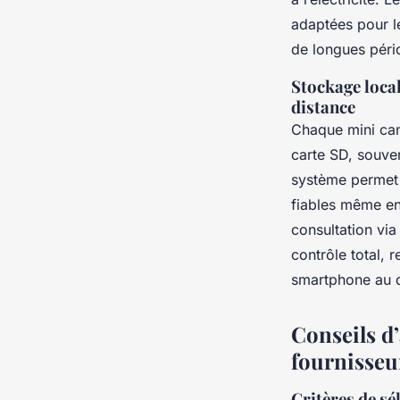
adaptées pour l
de longues péri
Stockage local
distance
Chaque mini cam
carte SD, souve
système permet 
fiables même en
consultation via
contrôle total, 
smartphone au q
Conseils d’
fournisseu
Critères de sé