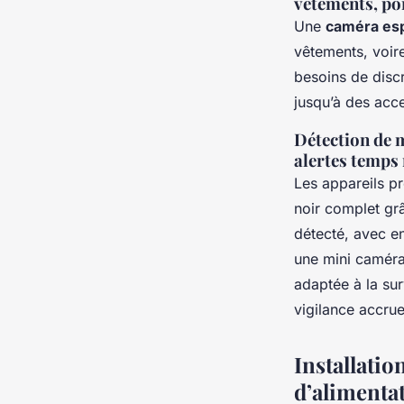
vêtements, po
Une
caméra esp
vêtements, voir
besoins de discr
jusqu’à des acce
Détection de 
alertes temps 
Les appareils p
noir complet gr
détecté, avec en
une mini caméra 
adaptée à la su
vigilance accrue
Installatio
d’alimentat