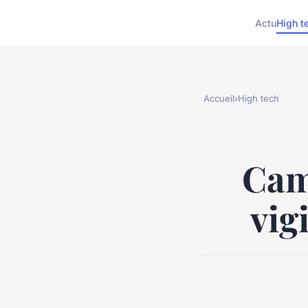
Actu
High t
Accueil
›
High tech
Came
vig