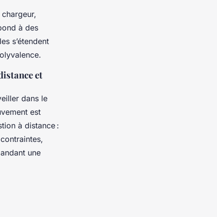
, chargeur,
pond à des
les s’étendent
polyvalence.
istance et
eiller dans le
uvement est
tion à distance :
contraintes,
mandant une