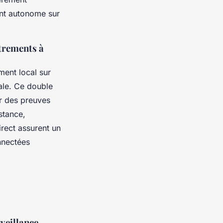
ent autonome sur
strements à
ent local sur
ale. Ce double
r des preuves
stance,
irect assurent un
onnectées
veillance,