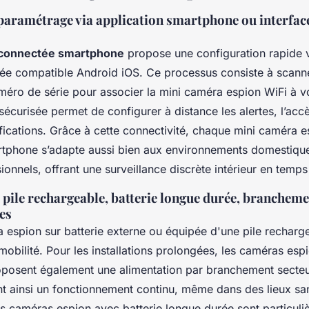
paramétrage via application smartphone ou interfac
 connectée smartphone
propose une configuration rapide 
iée compatible Android iOS. Ce processus consiste à scan
uméro de série pour associer la mini caméra espion WiFi à v
sécurisée permet de configurer à distance les alertes, l’accè
ifications. Grâce à cette connectivité, chaque mini caméra 
rtphone s’adapte aussi bien aux environnements domestiqu
onnels, offrant une surveillance discrète intérieur en temps r
 pile rechargeable, batterie longue durée, brancheme
es
 espion sur batterie externe ou équipée d'une pile rechar
obilité. Pour les installations prolongées, les caméras es
posent également une alimentation par branchement secte
ant ainsi un fonctionnement continu, même dans des lieux sa
 Les caméras espion avec batterie longue durée sont particul