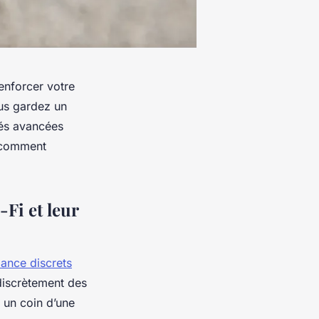
enforcer votre
us gardez un
tés avancées
e comment
-Fi et leur
llance discrets
discrètement des
 un coin d’une