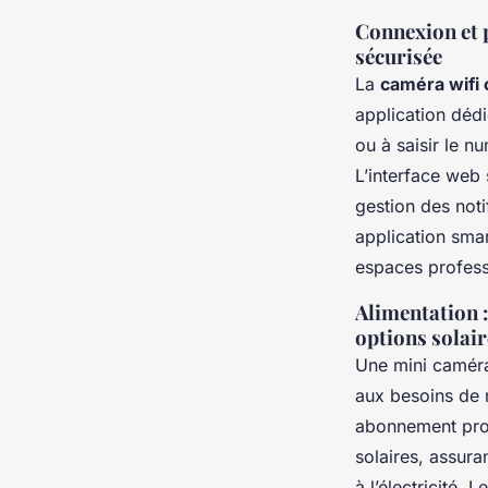
Connexion et 
sécurisée
La
caméra wifi
application déd
ou à saisir le n
L’interface web 
gestion des not
application sma
espaces professi
Alimentation :
options solair
Une mini caméra
aux besoins de m
abonnement pro
solaires, assur
à l’électricité.