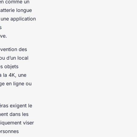
dien comme un
atterie longue
 une application
s
ve.
évention des
ou d’un local
es objets
à la 4K, une
ge en ligne ou
méras exigent le
ement dans les
niquement viser
ersonnes