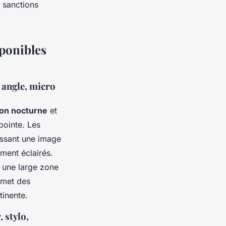
s sanctions
sponibles
d angle, micro
on nocturne
et
pointe. Les
issant une image
ment éclairés.
 une large zone
rmet des
tinente.
 stylo,